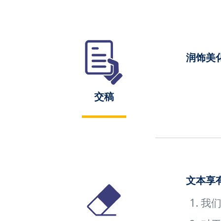
润饰美
交稿
文本享
我