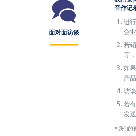
音作记
进行
企
面对面访谈
若销
等
如
产
访
若
发
* 我们