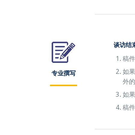
谈访结
稿
如
专业撰写
外
如果
稿