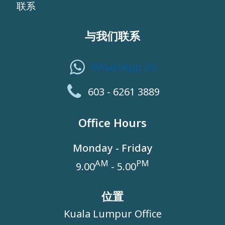
联系
与我们联系
WhatsApp Us
603 - 6261 3889
Office Hours
Monday - Friday
AM
PM
9.00
- 5.00
位置
Kuala Lumpur Office